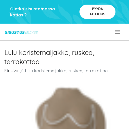
Oletko sisustamassa
PYYDÄ
TARJOUS
kotiasi?
.
Lulu koristemaljakko, ruskea,
terrakottaa
Etusivu
Lulu koristemaljakko, ruskea, terrakottaa