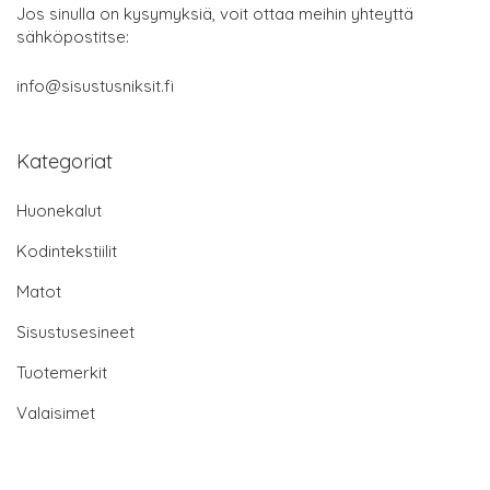
Jos sinulla on kysymyksiä, voit ottaa meihin yhteyttä
sähköpostitse:
info@sisustusniksit.fi
Kategoriat
Huonekalut
Kodintekstiilit
Matot
Sisustusesineet
Tuotemerkit
Valaisimet