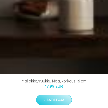
Maljakko/ruukku Moa, korkeus 16 cm
17.99 EUR
LISÄTIETOJA