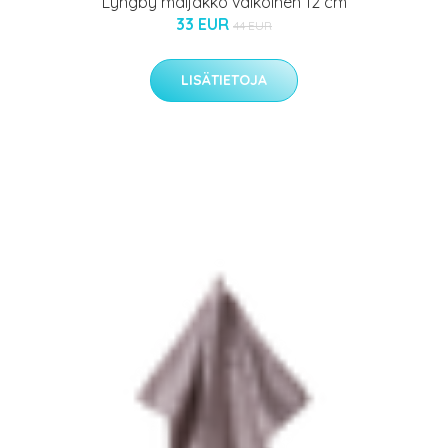
Lyngby maljakko valkoinen 12 cm
33 EUR
44 EUR
LISÄTIETOJA