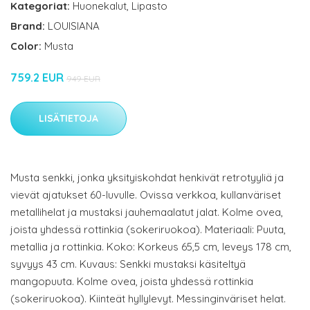
Kategoriat:
Huonekalut
,
Lipasto
Brand:
LOUISIANA
Color:
Musta
759.2 EUR
949 EUR
LISÄTIETOJA
Musta senkki, jonka yksityiskohdat henkivät retrotyyliä ja
vievät ajatukset 60-luvulle. Ovissa verkkoa, kullanväriset
metallihelat ja mustaksi jauhemaalatut jalat. Kolme ovea,
joista yhdessä rottinkia (sokeriruokoa). Materiaali: Puuta,
metallia ja rottinkia. Koko: Korkeus 65,5 cm, leveys 178 cm,
syvyys 43 cm. Kuvaus: Senkki mustaksi käsiteltyä
mangopuuta. Kolme ovea, joista yhdessä rottinkia
(sokeriruokoa). Kiinteät hyllylevyt. Messinginväriset helat.