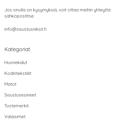
Jos sinulla on kysymyksiä, voit ottaa meihin yhteyttä
sähköpostitse:
info@sisustusniksit.fi
Kategoriat
Huonekalut
Kodintekstiilit
Matot
Sisustusesineet
Tuotemerkit
Valaisimet