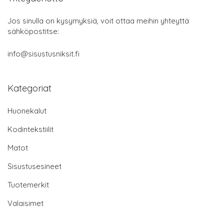
Jos sinulla on kysymyksiä, voit ottaa meihin yhteyttä
sähköpostitse:
info@sisustusniksit.fi
Kategoriat
Huonekalut
Kodintekstiilit
Matot
Sisustusesineet
Tuotemerkit
Valaisimet