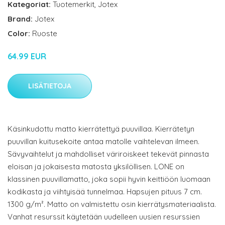
Kategoriat:
Tuotemerkit
,
Jotex
Brand:
Jotex
Color:
Ruoste
64.99 EUR
LISÄTIETOJA
Käsinkudottu matto kierrätettyä puuvillaa. Kierrätetyn
puuvillan kuitusekoite antaa matolle vaihtelevan ilmeen.
Sävyvaihtelut ja mahdolliset väriroiskeet tekevät pinnasta
eloisan ja jokaisesta matosta yksilöllisen. LONE on
klassinen puuvillamatto, joka sopii hyvin keittiöön luomaan
kodikasta ja viihtyisää tunnelmaa. Hapsujen pituus 7 cm.
1300 g/m². Matto on valmistettu osin kierrätysmateriaalista.
Vanhat resurssit käytetään uudelleen uusien resurssien