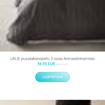
LINJE pussilakanasetti, 3 osaa Antrasiitinharmaa
34.93 EUR
49.9 EUR
LISÄTIETOJA