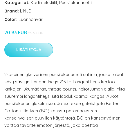
Kategoriat:
Kodintekstiilit
,
Pussilakanasetti
Brand:
LINJE
Color:
Luonnonväri
20.93 EUR
29.9 EUR
LISÄTIETOJA
2-osainen yksivärinen pussilakanasetti satiinia, jossa raidat
sävy sävyyn. Langantiheys 215 tc. Langantiheys kertoo
lankojen lukumäärän, thread counts, neliötuuman alalla. Mitä
suurempi langantiheys, sitä laadukkaampi kangas. Aukot
pussilakanan yläkulmissa. Jotex tekee yhteistyötä Better
Cotton Initiativen (BCI) kanssa parantaakseen
kansainvälisen puuvillan käytäntöjä. BCI on kansainvälinen
voittoa tavoittelematon järjestö, joka opettaa