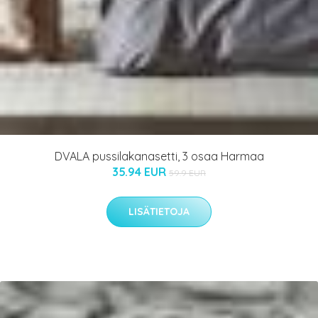
DVALA pussilakanasetti, 3 osaa Harmaa
35.94 EUR
59.9 EUR
LISÄTIETOJA