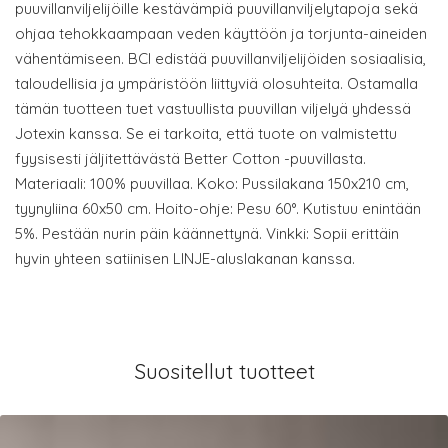
puuvillanviljelijöille kestävämpiä puuvillanviljelytapoja sekä
ohjaa tehokkaampaan veden käyttöön ja torjunta-aineiden
vähentämiseen. BCI edistää puuvillanviljelijöiden sosiaalisia,
taloudellisia ja ympäristöön liittyviä olosuhteita. Ostamalla
tämän tuotteen tuet vastuullista puuvillan viljelyä yhdessä
Jotexin kanssa. Se ei tarkoita, että tuote on valmistettu
fyysisesti jäljitettävästä Better Cotton -puuvillasta.
Materiaali: 100% puuvillaa. Koko: Pussilakana 150x210 cm,
tyynyliina 60x50 cm. Hoito-ohje: Pesu 60°. Kutistuu enintään
5%. Pestään nurin päin käännettynä. Vinkki: Sopii erittäin
hyvin yhteen satiinisen LINJE-aluslakanan kanssa.
Suositellut tuotteet