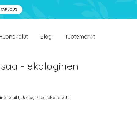
 TARJOUS
Huonekalut
Blogi
Tuotemerkit
osaa - ekologinen
ntekstiilit
,
Jotex
,
Pussilakanasetti