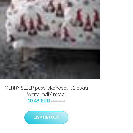
MERRY SLEEP pussilakanasetti, 2 osaa
White mdf/ metal
10.43 EUR
14.9 EUR
LISÄTIETOJA