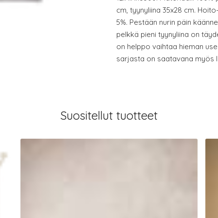
cm, tyynyliina 35x28 cm. Hoito
5%. Pestään nurin päin käännetty
pelkkä pieni tyynyliina on täyde
on helppo vaihtaa hieman use
sarjasta on saatavana myös li
Suositellut tuotteet