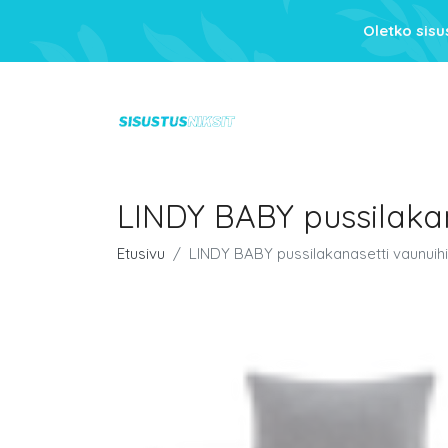
Oletko sis
LINDY BABY pussilakan
Etusivu
LINDY BABY pussilakanasetti vaunuih