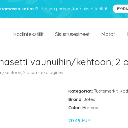
ustamassa kotiasi?
Löydä parhaat tarjoukset täältä!
PYYDÄ
Kodintekstiilit
Sisustusesineet
Matot
asetti vaunuihin/kehtoon, 2 
in/kehtoon, 2 osaa - ekologinen
Kategoriat:
Tuotemerkit
,
Kodi
Brand:
Jotex
Color:
Harmaa
20.49 EUR