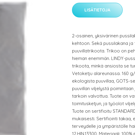
LISÄTIETOJA
2-osainen, yksivärinen pussila
kehtoon. Sekä pussilakana ja 
puuvillatrikoota. Trikoo on p
hieman enemmän. LINDY-pussil
trikoota, minkä ansiosta se tun
Vetoketju alareunassa. 160 g
ekologista puuvillaa, GOTS-ser
puuvillan viljelystä poimintaan
tarkoin valvottua. Tuote on va
toimitusketjun, ja työolot vilje
Tuote on sertifioitu STANDA
mukaisesti. Sertifiointi takaa, 
terveydelle ja ympäristölle hai
12.HIN.13300. Materiaali: 100%