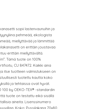
kanasetti sopii lastenvaunuihin ja
tyynyliina pehmeää, ekologista
ehmeää, miellyttävää ja lämmittää
akanasetti on erittäin joustavaa
tuu erittäin miellyttävältä.
/m². Tämä tuote on 100%
tifioitu, CU 847472. Kaikki aina
 ja itse tuotteen valmistukseen on
stuullisesti tuotettu kautta koko
lyksillä ja tehtaissa ovat hyvät.
RD 100 by OEKO-TEX® -standardin
että tuote on testattu eikä sisällä
tallisia aineita. Lisenssinumero
 puuvillaa. Koko: Pussilakana 70x80