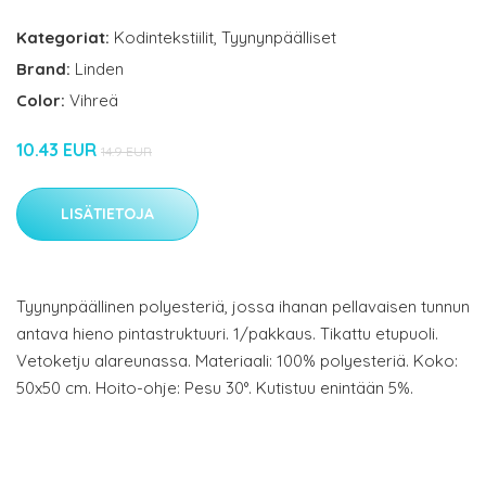
Kategoriat:
Kodintekstiilit
,
Tyynynpäälliset
Brand:
Linden
Color:
Vihreä
10.43 EUR
14.9 EUR
LISÄTIETOJA
Tyynynpäällinen polyesteriä, jossa ihanan pellavaisen tunnun
antava hieno pintastruktuuri. 1/pakkaus. Tikattu etupuoli.
Vetoketju alareunassa. Materiaali: 100% polyesteriä. Koko:
50x50 cm. Hoito-ohje: Pesu 30°. Kutistuu enintään 5%.