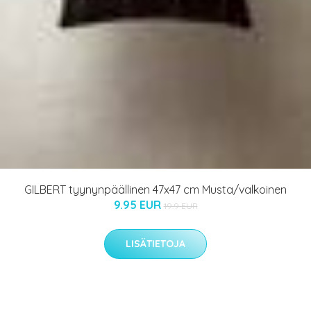
GILBERT tyynynpäällinen 47x47 cm Musta/valkoinen
9.95 EUR
19.9 EUR
LISÄTIETOJA