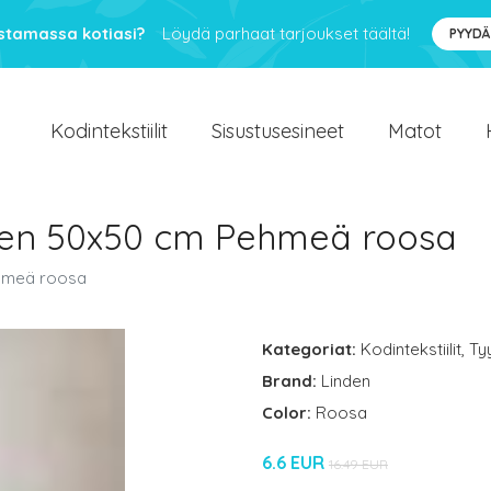
ustamassa kotiasi?
Löydä parhaat tarjoukset täältä!
PYYDÄ
Kodintekstiilit
Sisustusesineet
Matot
nen 50x50 cm Pehmeä roosa
ehmeä roosa
Kategoriat:
Kodintekstiilit
,
Ty
Brand:
Linden
Color:
Roosa
6.6 EUR
16.49 EUR