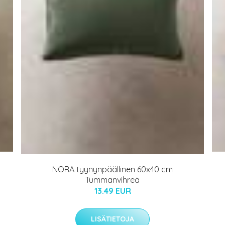
NORA tyynynpäällinen 60x40 cm
Tummanvihreä
13.49 EUR
LISÄTIETOJA