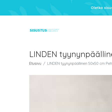
Oletko sis
LINDEN tyynynpäälli
Etusivu
LINDEN tyynynpäällinen 50x50 cm P