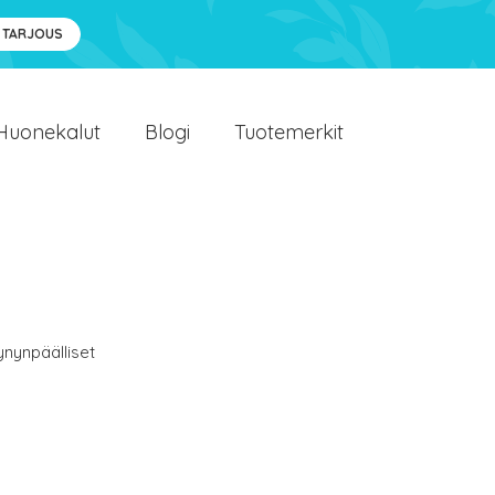
 TARJOUS
Huonekalut
Blogi
Tuotemerkit
ynynpäälliset