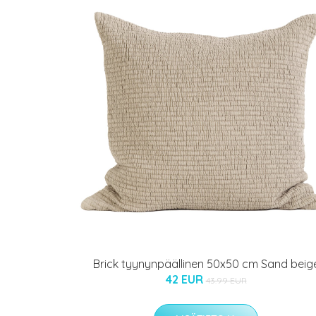
Brick tyynynpäällinen 50x50 cm Sand beig
42 EUR
43.99 EUR