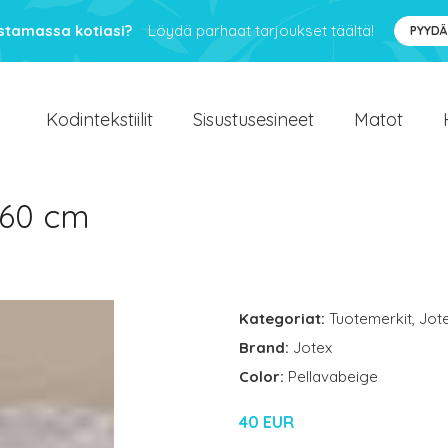
ustamassa kotiasi?
Löydä parhaat tarjoukset täältä!
PYYDÄ
Kodintekstiilit
Sisustusesineet
Matot
 60 cm
Kategoriat:
Tuotemerkit
,
Jot
Brand:
Jotex
Color:
Pellavabeige
40 EUR