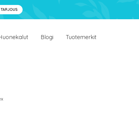
 TARJOUS
Huonekalut
Blogi
Tuotemerkit
ex