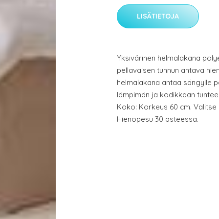
LISÄTIETOJA
Yksivärinen helmalakana polye
pellavaisen tunnun antava hien
helmalakana antaa sängylle p
lämpimän ja kodikkaan tunteen
Koko: Korkeus 60 cm. Valitse k
Hienopesu 30 asteessa.