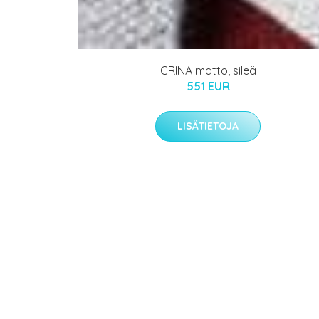
CRINA matto, sileä
551 EUR
LISÄTIETOJA