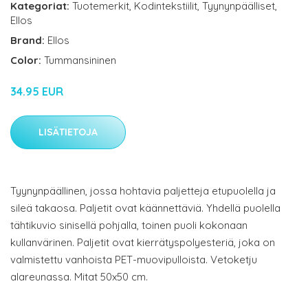
Kategoriat:
Tuotemerkit
,
Kodintekstiilit
,
Tyynynpäälliset
,
Ellos
Brand:
Ellos
Color:
Tummansininen
34.95 EUR
LISÄTIETOJA
Tyynynpäällinen, jossa hohtavia paljetteja etupuolella ja
sileä takaosa. Paljetit ovat käännettäviä. Yhdellä puolella
tähtikuvio sinisellä pohjalla, toinen puoli kokonaan
kullanvärinen. Paljetit ovat kierrätyspolyesteriä, joka on
valmistettu vanhoista PET-muovipulloista. Vetoketju
alareunassa. Mitat 50x50 cm.