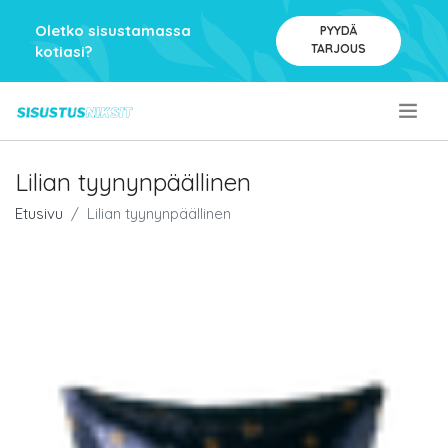
Oletko sisustamassa
PYYDÄ
TARJOUS
kotiasi?
.
Lilian tyynynpäällinen
Etusivu
Lilian tyynynpäällinen