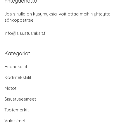
Yhteydenotto
Jos sinulla on kysymyksiä, voit ottaa meihin yhteyttä
sähköpostitse:
info@sisustusniksit.fi
Kategoriat
Huonekalut
Kodintekstiilit
Matot
Sisustusesineet
Tuotemerkit
Valaisimet