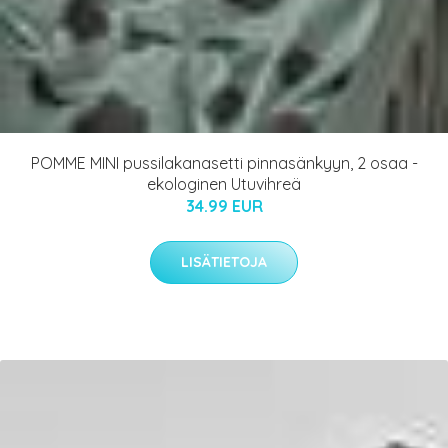
POMME MINI pussilakanasetti pinnasänkyyn, 2 osaa -
ekologinen Utuvihreä
34.99 EUR
LISÄTIETOJA