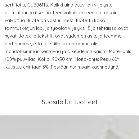
sertifioitu, CU806118. Kaikki aina puuvillan viljelystä
poimintaan ja itse tuotteen valmistukseen on tarkoin
valvottua. Tuote on vastuullisesti tuotettu koko
toimitusketjun läpi, ja työolot viljelyksillä ja tehtaissa ovat
hyvät. Jotexille tekstiilit ovat sydämen asia, ja teemme
parhaamme, että tekstiilintuotantomme olisi
mahdollisimman kestävää ja oikeudenmukaista. Materiaali:
100% puuvillaa. Koko: 90x50 cm. Hoito-ohje: Pesu 60°.
Kutistuu enintään 5%. Pestään nurin päin käännettynä.
Suositellut tuotteet