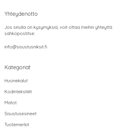
Yhteydenotto
Jos sinulla on kysymyksiä, voit ottaa meihin yhteyttä
sähköpostitse:
info@sisustusniksit.fi
Kategoriat
Huonekalut
Kodintekstiilit
Matot
Sisustusesineet
Tuotemerkit