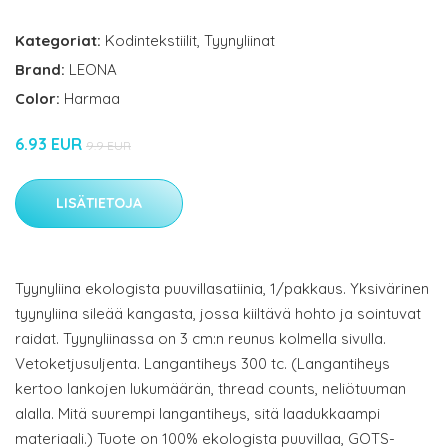
Kategoriat:
Kodintekstiilit
,
Tyynyliinat
Brand:
LEONA
Color:
Harmaa
6.93 EUR
9.9 EUR
LISÄTIETOJA
Tyynyliina ekologista puuvillasatiinia, 1/pakkaus. Yksivärinen
tyynyliina sileää kangasta, jossa kiiltävä hohto ja sointuvat
raidat. Tyynyliinassa on 3 cm:n reunus kolmella sivulla.
Vetoketjusuljenta. Langantiheys 300 tc. (Langantiheys
kertoo lankojen lukumäärän, thread counts, neliötuuman
alalla. Mitä suurempi langantiheys, sitä laadukkaampi
materiaali.) Tuote on 100% ekologista puuvillaa, GOTS-