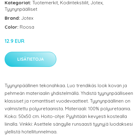
Kategoriat:
Tuotemerkit
,
Kodintekstiilit
,
Jotex
,
Tyynynpäälliset
Brand:
Jotex
Color:
Roosa
12.9 EUR
LISÄTIETOJA
Tyynynpäällinen tekonahkaa. Luo trendikäs look kovan ja
pehmeän materiaalin yhdistelmällä. Yhdistä tyynynpäälliseen
klassiset ja romanttiset vuodevaatteet. Tyynynpäällinen on
valmistettu polyuretaanista. Materiaali: 100% polyuretaania.
Koko: 50x50 cm. Hoito-ohje: Pyyhitään kevyesti kostealla
liinalla. Vinkki: Asettele sängylle runsaasti tyynyjä luodaksesi
ylellistä hotellitunnelmaa.