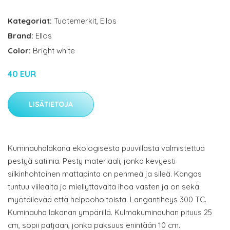
Kategoriat:
Tuotemerkit
,
Ellos
Brand:
Ellos
Color:
Bright white
40 EUR
LISÄTIETOJA
Kuminauhalakana ekologisesta puuvillasta valmistettua
pestyä satiinia. Pesty materiaali, jonka kevyesti
silkinhohtoinen mattapinta on pehmeä ja sileä. Kangas
tuntuu viileältä ja miellyttävältä ihoa vasten ja on sekä
myötäilevää että helppohoitoista. Langantiheys 300 TC.
Kuminauha lakanan ympärillä. Kulmakuminauhan pituus 25
cm, sopii patjaan, jonka paksuus enintään 10 cm.