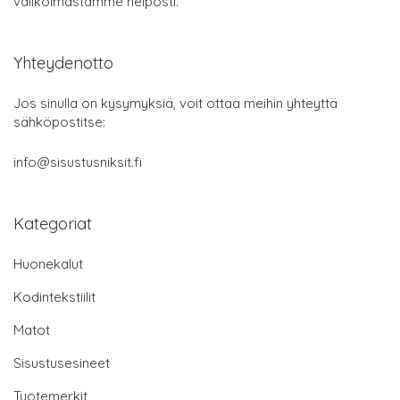
valikoimastamme helposti.
Yhteydenotto
Jos sinulla on kysymyksiä, voit ottaa meihin yhteyttä
sähköpostitse:
info@sisustusniksit.fi
Kategoriat
Huonekalut
Kodintekstiilit
Matot
Sisustusesineet
Tuotemerkit