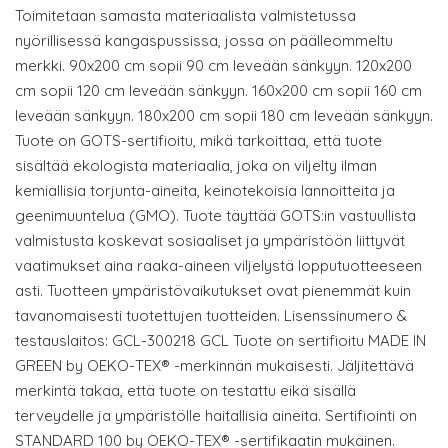
Toimitetaan samasta materiaalista valmistetussa
nyörillisessä kangaspussissa, jossa on päälleommeltu
merkki. 90x200 cm sopii 90 cm leveään sänkyyn. 120x200
cm sopii 120 cm leveään sänkyyn. 160x200 cm sopii 160 cm
leveään sänkyyn. 180x200 cm sopii 180 cm leveään sänkyyn.
Tuote on GOTS-sertifioitu, mikä tarkoittaa, että tuote
sisältää ekologista materiaalia, joka on viljelty ilman
kemiallisia torjunta-aineita, keinotekoisia lannoitteita ja
geenimuuntelua (GMO). Tuote täyttää GOTS:in vastuullista
valmistusta koskevat sosiaaliset ja ympäristöön liittyvät
vaatimukset aina raaka-aineen viljelystä lopputuotteeseen
asti. Tuotteen ympäristövaikutukset ovat pienemmät kuin
tavanomaisesti tuotettujen tuotteiden. Lisenssinumero &
testauslaitos: GCL-300218 GCL Tuote on sertifioitu MADE IN
GREEN by OEKO-TEX® -merkinnän mukaisesti. Jäljitettävä
merkintä takaa, että tuote on testattu eikä sisällä
terveydelle ja ympäristölle haitallisia aineita. Sertifiointi on
STANDARD 100 by OEKO-TEX® -sertifikaatin mukainen.