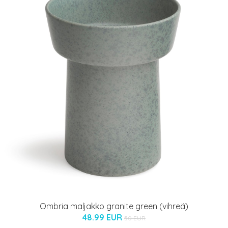
Ombria maljakko granite green (vihreä)
48.99 EUR
50 EUR