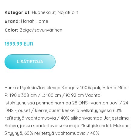
Kategoriat:
Huonekalut
,
Nojatuolit
Brand:
Hanah Home
Color:
Beige/savunvärinen
1899.99 EUR
LISÄTIETOJA
Runko: Pyökkiä/lastulevyä Kangas: 100% polyesteriä Mitat:
P: 190 x 308 cm / L: 100 cm / K: 92 cm Vaahto:
Istuintyynyissä pehmeä harmaa 28 DNS -vaahtomuovi / 24
DNS -jouset / kierrejouset keskellä Selkätyynyissä 60%
rei’itettyä vaahtomuovia / 40% silikonivaahtoa Järjestelmä:
Sohva, jossa säädettävä selkänoja Yksityiskohdat: Mukana
5 tyynyä, 60% rei’itettyä vaahtomuovia / 40%