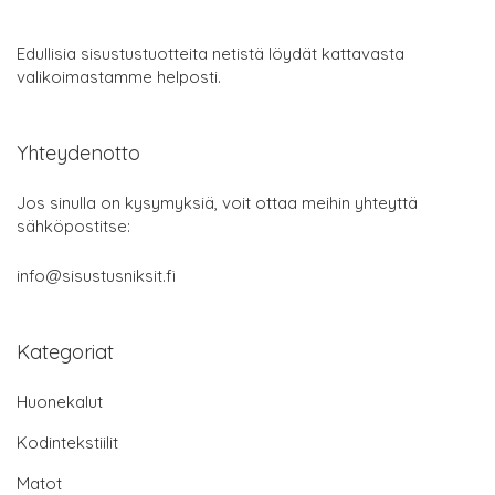
Edullisia sisustustuotteita netistä löydät kattavasta
valikoimastamme helposti.
Yhteydenotto
Jos sinulla on kysymyksiä, voit ottaa meihin yhteyttä
sähköpostitse:
info@sisustusniksit.fi
Kategoriat
Huonekalut
Kodintekstiilit
Matot