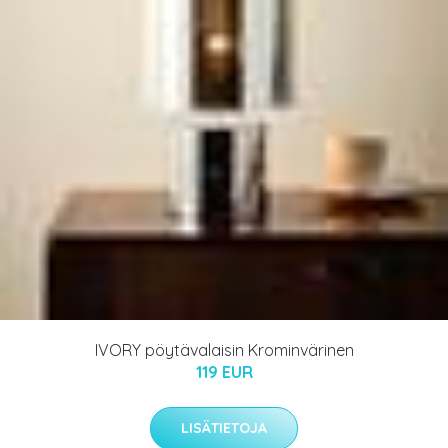
IVORY pöytävalaisin Krominvärinen
119 EUR
LISÄTIETOJA