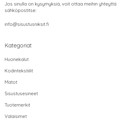
Jos sinulla on kysymyksiä, voit ottaa meihin yhteyttä
sähköpostitse:
info@sisustusniksit.fi
Kategoriat
Huonekalut
Kodintekstiilit
Matot
Sisustusesineet
Tuotemerkit
Valaisimet