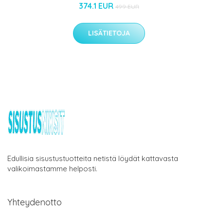
374.1 EUR
499 EUR
LISÄTIETOJA
Edullisia sisustustuotteita netistä löydät kattavasta
valikoimastamme helposti.
Yhteydenotto