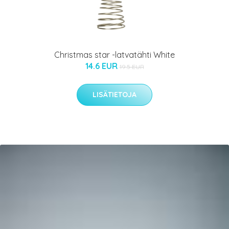
Christmas star -latvatähti White
14.6 EUR
19.5 EUR
LISÄTIETOJA