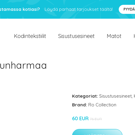
ustamassa kotiasi?
Löydä parhaat tarjoukset täältä!
PYYDÄ
Kodintekstiilit
Sisustusesineet
Matot
avunharmaa
Kategoriat:
Sisustusesineet
,
Brand:
Ro Collection
60 EUR
76 EUR