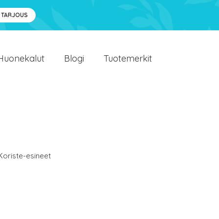
 TARJOUS
Huonekalut
Blogi
Tuotemerkit
Koriste-esineet