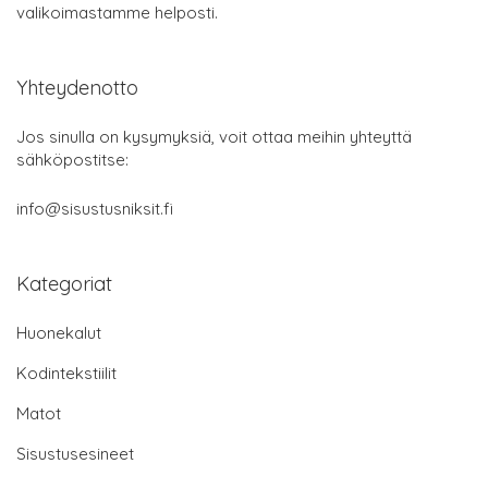
valikoimastamme helposti.
Yhteydenotto
Jos sinulla on kysymyksiä, voit ottaa meihin yhteyttä
sähköpostitse:
info@sisustusniksit.fi
Kategoriat
Huonekalut
Kodintekstiilit
Matot
Sisustusesineet