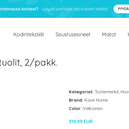
ustamassa kotiasi?
Löydä parhaat tarjoukset täältä!
PYYDÄ
Kodintekstiilit
Sisustusesineet
Matot
tuolit, 2/pakk.
Kategoriat:
Tuotemerkit
,
Huo
Brand:
Kave Home
Color:
Valkoinen
319.99 EUR