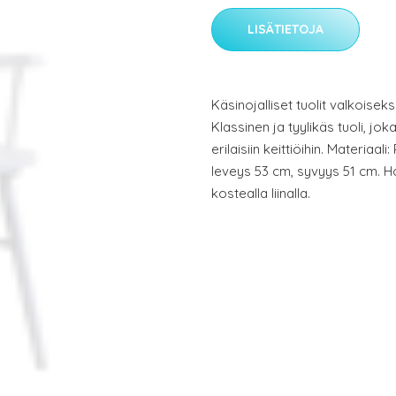
LISÄTIETOJA
Käsinojalliset tuolit valkoise
Klassinen ja tyylikäs tuoli, jok
erilaisiin keittiöihin. Materiaa
leveys 53 cm, syvyys 51 cm. H
kostealla liinalla.