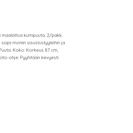
ksi maalattua kumipuuta. 2/pakk.
a sopii moniin sisustustyyleihin ja
li: Puuta. Koko: Korkeus 87 cm,
oito-ohje: Pyyhitään kevyesti