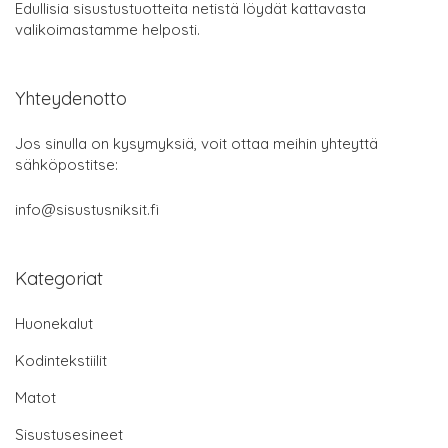
Edullisia sisustustuotteita netistä löydät kattavasta
valikoimastamme helposti.
Yhteydenotto
Jos sinulla on kysymyksiä, voit ottaa meihin yhteyttä
sähköpostitse:
info@sisustusniksit.fi
Kategoriat
Huonekalut
Kodintekstiilit
Matot
Sisustusesineet