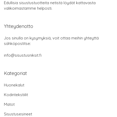
Edullisia sisustustuotteita netistä löydät kattavasta
valikoimastamme helposti.
Yhteydenotto
Jos sinulla on kysymyksiä, voit ottaa meihin yhteyttä
sähköpostitse:
info@sisustusniksit.fi
Kategoriat
Huonekalut
Kodintekstiilit
Matot
Sisustusesineet