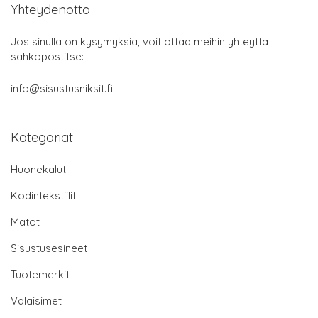
Yhteydenotto
Jos sinulla on kysymyksiä, voit ottaa meihin yhteyttä
sähköpostitse:
info@sisustusniksit.fi
Kategoriat
Huonekalut
Kodintekstiilit
Matot
Sisustusesineet
Tuotemerkit
Valaisimet