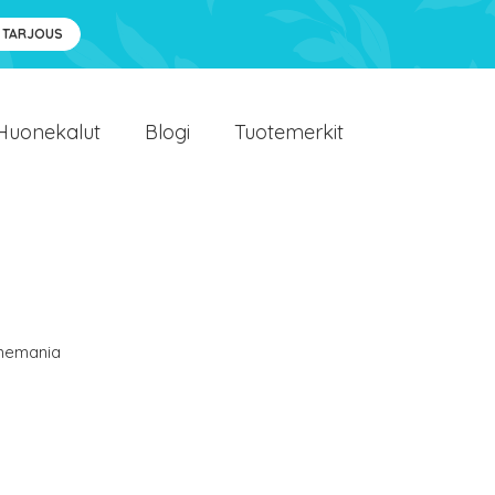
 TARJOUS
Huonekalut
Blogi
Tuotemerkit
emania