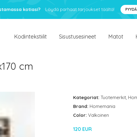
ustamassa kotiasi?
Löydä parhaat tarjoukset täältä!
PYYDÄ
Kodintekstiilit
Sisustusesineet
Matot
2x170 cm
Kategoriat:
Tuotemerkit
,
Hom
Brand:
Homemania
Color:
Valkoinen
120 EUR