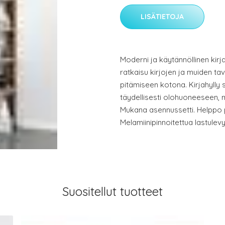
LISÄTIETOJA
Moderni ja käytännöllinen kirja
ratkaisu kirjojen ja muiden t
pitämiseen kotona. Kirjahylly 
täydellisesti olohuoneeseen,
Mukana asennussetti. Helppo p
Melamiinipinnoitettua lastulevy
Suositellut tuotteet