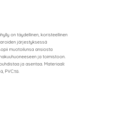
hylly on täydellinen, koristeellinen
avaroiden järjestyksessä
sopii muotoilunsa ansiosta
 makuuhuoneeseen ja toimistoon.
uhdistaa ja asentaa. Materiaali:
ä, PVC:tä.