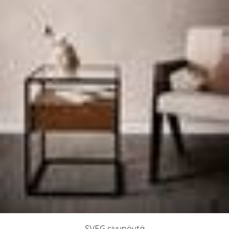
SVEG sivupöytä