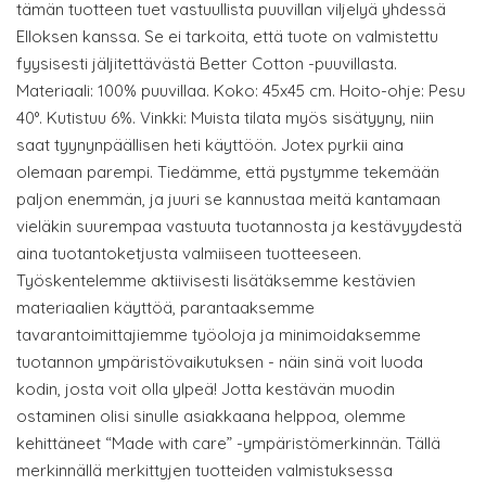
tämän tuotteen tuet vastuullista puuvillan viljelyä yhdessä
Elloksen kanssa. Se ei tarkoita, että tuote on valmistettu
fyysisesti jäljitettävästä Better Cotton -puuvillasta.
Materiaali: 100% puuvillaa. Koko: 45x45 cm. Hoito-ohje: Pesu
40°. Kutistuu 6%. Vinkki: Muista tilata myös sisätyyny, niin
saat tyynynpäällisen heti käyttöön. Jotex pyrkii aina
olemaan parempi. Tiedämme, että pystymme tekemään
paljon enemmän, ja juuri se kannustaa meitä kantamaan
vieläkin suurempaa vastuuta tuotannosta ja kestävyydestä
aina tuotantoketjusta valmiiseen tuotteeseen.
Työskentelemme aktiivisesti lisätäksemme kestävien
materiaalien käyttöä, parantaaksemme
tavarantoimittajiemme työoloja ja minimoidaksemme
tuotannon ympäristövaikutuksen - näin sinä voit luoda
kodin, josta voit olla ylpeä! Jotta kestävän muodin
ostaminen olisi sinulle asiakkaana helppoa, olemme
kehittäneet “Made with care” -ympäristömerkinnän. Tällä
merkinnällä merkittyjen tuotteiden valmistuksessa