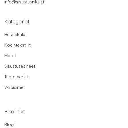
info@sisustusniksit.fi
Kategoriat
Huonekalut
Kodintekstiilit
Matot
Sisustusesineet
Tuotemerkit
Valaisimet
Pikalinkit
Blogi