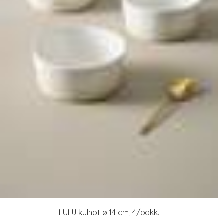
LULU kulhot ø 14 cm, 4/pakk.