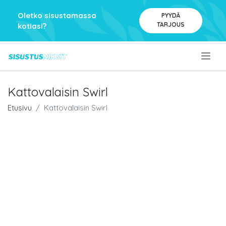
Oletko sisustamassa
PYYDÄ
TARJOUS
kotiasi?
.
Kattovalaisin Swirl
Etusivu
Kattovalaisin Swirl