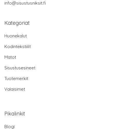
info@sisustusniksit.fi
Kategoriat
Huonekalut
Kodintekstiilit
Matot
Sisustusesineet
Tuotemerkit
Valaisimet
Pikalinkit
Blogi