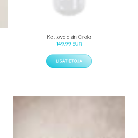
Kattovalaisin Girola
149.99 EUR
LISÄTIETOJA