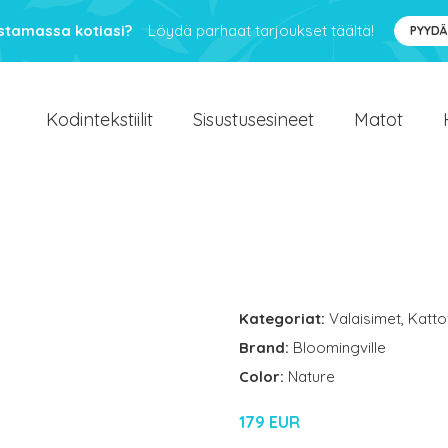
ustamassa kotiasi?
Löydä parhaat tarjoukset täältä!
PYYDÄ
Kodintekstiilit
Sisustusesineet
Matot
Kategoriat:
Valaisimet
,
Katto
Brand:
Bloomingville
Color:
Nature
179 EUR