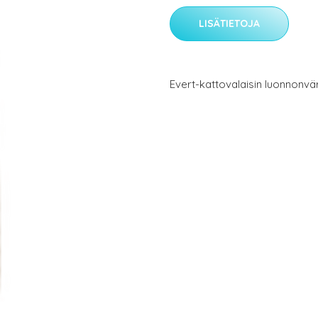
LISÄTIETOJA
Evert-kattovalaisin luonnonvä