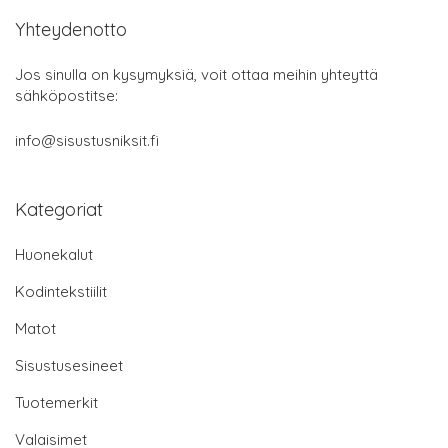
Yhteydenotto
Jos sinulla on kysymyksiä, voit ottaa meihin yhteyttä
sähköpostitse:
info@sisustusniksit.fi
Kategoriat
Huonekalut
Kodintekstiilit
Matot
Sisustusesineet
Tuotemerkit
Valaisimet