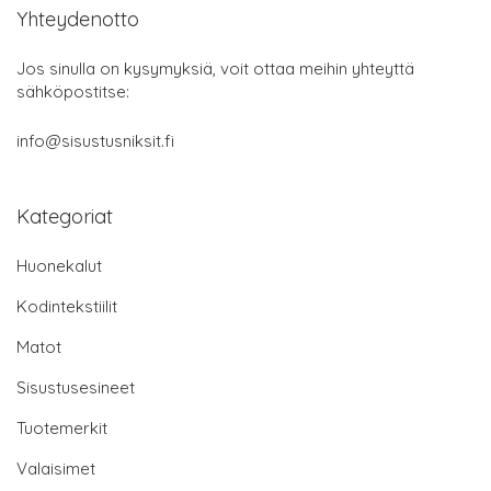
Yhteydenotto
Jos sinulla on kysymyksiä, voit ottaa meihin yhteyttä
sähköpostitse:
info@sisustusniksit.fi
Kategoriat
Huonekalut
Kodintekstiilit
Matot
Sisustusesineet
Tuotemerkit
Valaisimet