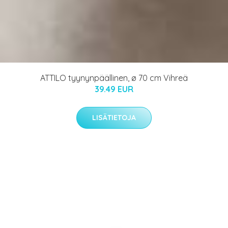
ATTILO tyynynpäällinen, ø 70 cm Vihreä
39.49 EUR
LISÄTIETOJA