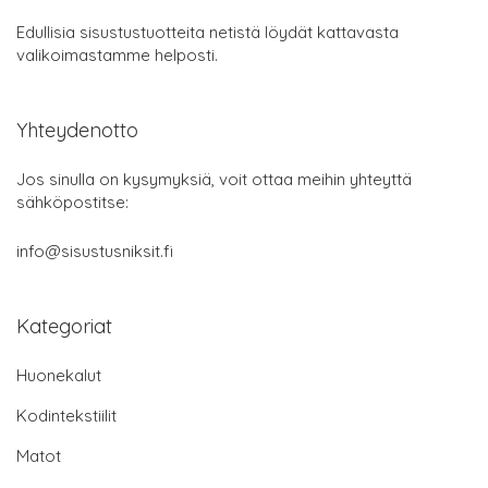
Edullisia sisustustuotteita netistä löydät kattavasta
valikoimastamme helposti.
Yhteydenotto
Jos sinulla on kysymyksiä, voit ottaa meihin yhteyttä
sähköpostitse:
info@sisustusniksit.fi
Kategoriat
Huonekalut
Kodintekstiilit
Matot