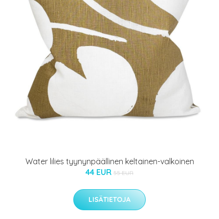
Water lilies tyynynpäällinen keltainen-valkoinen
44 EUR
55 EUR
LISÄTIETOJA