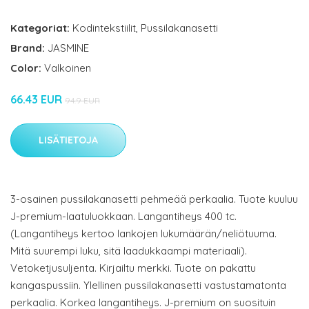
Kategoriat:
Kodintekstiilit
,
Pussilakanasetti
Brand:
JASMINE
Color:
Valkoinen
66.43 EUR
94.9 EUR
LISÄTIETOJA
3-osainen pussilakanasetti pehmeää perkaalia. Tuote kuuluu
J-premium-laatuluokkaan. Langantiheys 400 tc.
(Langantiheys kertoo lankojen lukumäärän/neliötuuma.
Mitä suurempi luku, sitä laadukkaampi materiaali).
Vetoketjusuljenta. Kirjailtu merkki. Tuote on pakattu
kangaspussiin. Ylellinen pussilakanasetti vastustamatonta
perkaalia. Korkea langantiheys. J-premium on suosituin