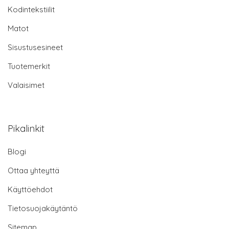
Kodintekstiilit
Matot
Sisustusesineet
Tuotemerkit
Valaisimet
Pikalinkit
Blogi
Ottaa yhteyttä
Käyttöehdot
Tietosuojakäytäntö
Sitemap