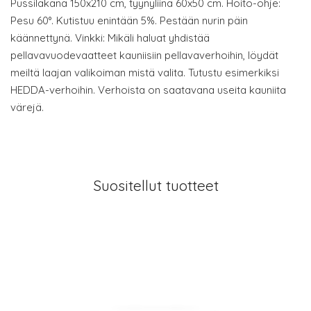
Pussilakana 150x210 cm, tyynyliina 60x50 cm. Hoito-ohje:
Pesu 60°. Kutistuu enintään 5%. Pestään nurin päin
käännettynä. Vinkki: Mikäli haluat yhdistää
pellavavuodevaatteet kauniisiin pellavaverhoihin, löydät
meiltä laajan valikoiman mistä valita. Tutustu esimerkiksi
HEDDA-verhoihin. Verhoista on saatavana useita kauniita
värejä.
Suositellut tuotteet