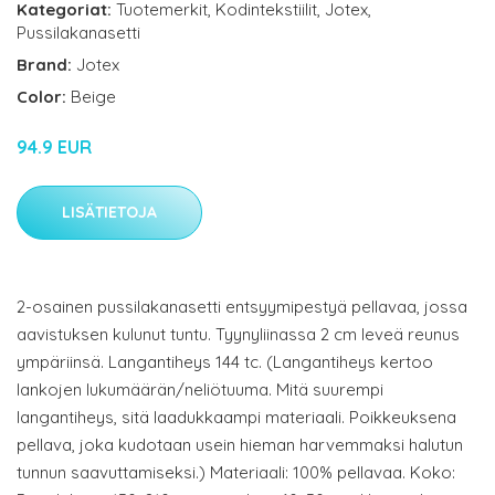
Kategoriat:
Tuotemerkit
,
Kodintekstiilit
,
Jotex
,
Pussilakanasetti
Brand:
Jotex
Color:
Beige
94.9 EUR
LISÄTIETOJA
2-osainen pussilakanasetti entsyymipestyä pellavaa, jossa
aavistuksen kulunut tuntu. Tyynyliinassa 2 cm leveä reunus
ympäriinsä. Langantiheys 144 tc. (Langantiheys kertoo
lankojen lukumäärän/neliötuuma. Mitä suurempi
langantiheys, sitä laadukkaampi materiaali. Poikkeuksena
pellava, joka kudotaan usein hieman harvemmaksi halutun
tunnun saavuttamiseksi.) Materiaali: 100% pellavaa. Koko: