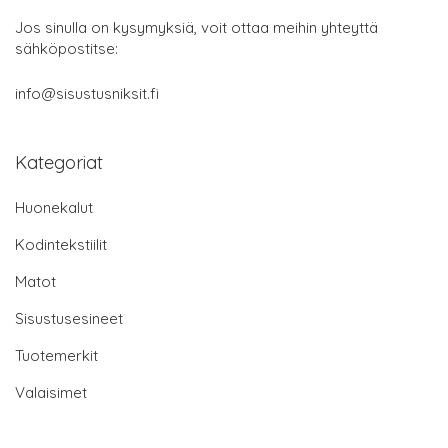
Jos sinulla on kysymyksiä, voit ottaa meihin yhteyttä
sähköpostitse:
info@sisustusniksit.fi
Kategoriat
Huonekalut
Kodintekstiilit
Matot
Sisustusesineet
Tuotemerkit
Valaisimet