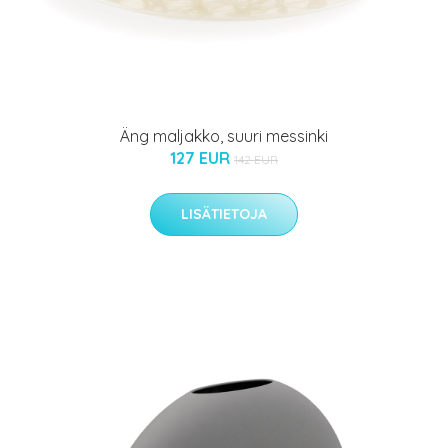
Äng maljakko, suuri messinki
127 EUR
142 EUR
LISÄTIETOJA