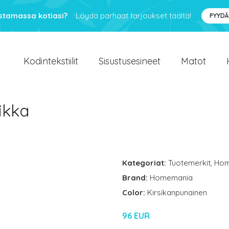
ustamassa kotiasi?
Löydä parhaat tarjoukset täältä!
PYYDÄ
Kodintekstiilit
Sisustusesineet
Matot
sikka
Kategoriat:
Tuotemerkit
,
Hom
Brand:
Homemania
Color:
Kirsikanpunainen
96 EUR