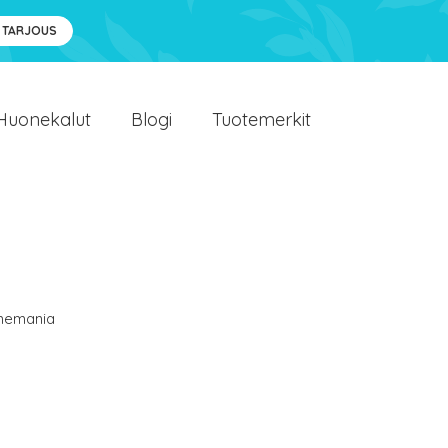
 TARJOUS
Huonekalut
Blogi
Tuotemerkit
emania