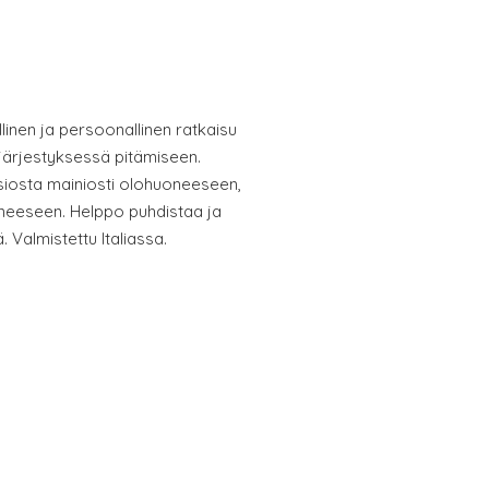
linen ja persoonallinen ratkaisu
 järjestyksessä pitämiseen.
siosta mainiosti olohuoneeseen,
eeseen. Helppo puhdistaa ja
 Valmistettu Italiassa.