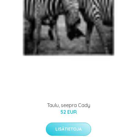
Taulu, seepra Cady
52 EUR
LISÄTIETOJA