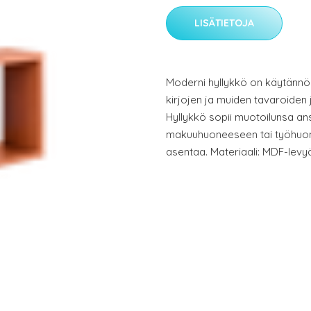
LISÄTIETOJA
Moderni hyllykkö on käytännöl
kirjojen ja muiden tavaroiden
Hyllykkö sopii muotoilunsa an
makuuhuoneeseen tai työhuon
asentaa. Materiaali: MDF-levyä.