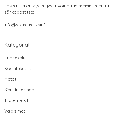
Jos sinulla on kysymyksiä, voit ottaa meihin yhteyttä
sähköpostitse:
info@sisustusniksit.fi
Kategoriat
Huonekalut
Kodintekstiilit
Matot
Sisustusesineet
Tuotemerkit
Valaisimet