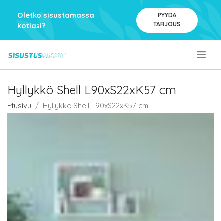
Oletko sisustamassa
PYYDÄ
TARJOUS
kotiasi?
.
Hyllykkö Shell L90xS22xK57 cm
Etusivu
Hyllykkö Shell L90xS22xK57 cm