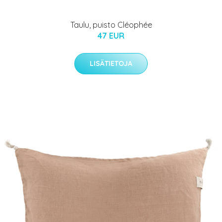
Taulu, puisto Cléophée
47 EUR
LISÄTIETOJA