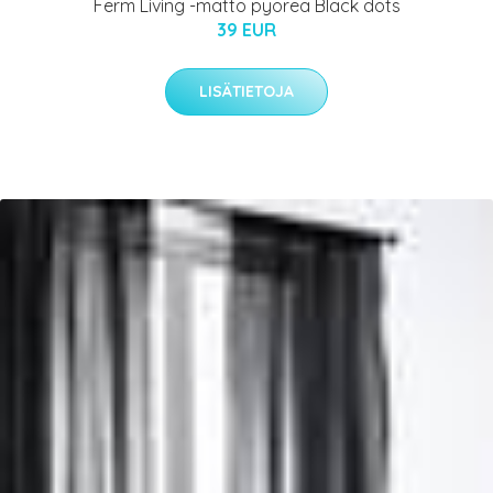
Ferm Living -matto pyöreä Black dots
39 EUR
LISÄTIETOJA