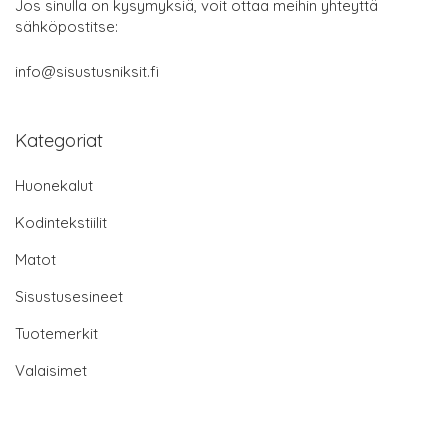
Jos sinulla on kysymyksiä, voit ottaa meihin yhteyttä
sähköpostitse:
info@sisustusniksit.fi
Kategoriat
Huonekalut
Kodintekstiilit
Matot
Sisustusesineet
Tuotemerkit
Valaisimet