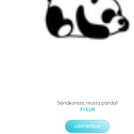
Seinäkoriste, musta panda1
71 EUR
LISÄTIETOJA