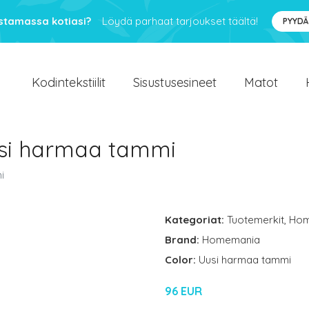
ustamassa kotiasi?
Löydä parhaat tarjoukset täältä!
PYYDÄ
Kodintekstiilit
Sisustusesineet
Matot
usi harmaa tammi
i
Kategoriat:
Tuotemerkit
,
Hom
Brand:
Homemania
Color:
Uusi harmaa tammi
96 EUR