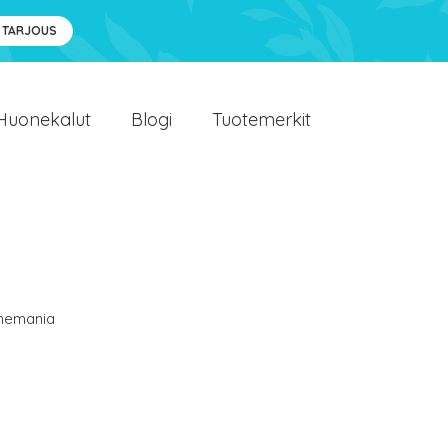
 TARJOUS
Huonekalut
Blogi
Tuotemerkit
emania