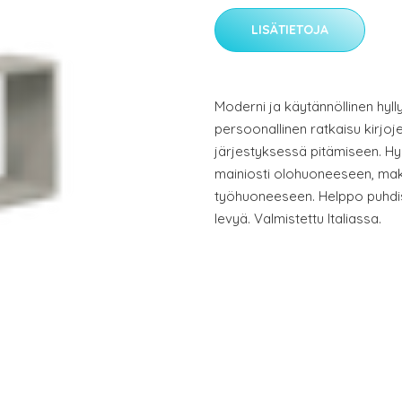
LISÄTIETOJA
Moderni ja käytännöllinen hyll
persoonallinen ratkaisu kirjo
järjestyksessä pitämiseen. Hy
mainiosti olohuoneeseen, ma
työhuoneeseen. Helppo puhdis
levyä. Valmistettu Italiassa.