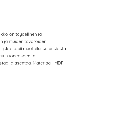
ykkö on täydellinen ja
jen ja muiden tavaroiden
llykkö sopii muotoilunsa ansiosta
kuuhuoneeseen tai
taa ja asentaa. Materiaali: MDF-