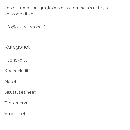
Jos sinulla on kysymyksiä, voit ottaa meihin yhteyttä
sähköpostitse:
info@sisustusniksit.fi
Kategoriat
Huonekalut
Kodintekstiilit
Matot
Sisustusesineet
Tuotemerkit
Valaisimet