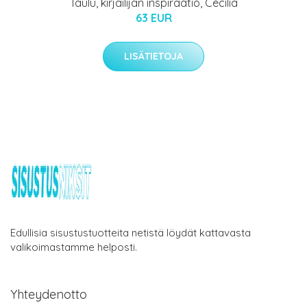
Taulu, kirjailijan inspiraatio, Cecilia
63 EUR
LISÄTIETOJA
Edullisia sisustustuotteita netistä löydät kattavasta
valikoimastamme helposti.
Yhteydenotto