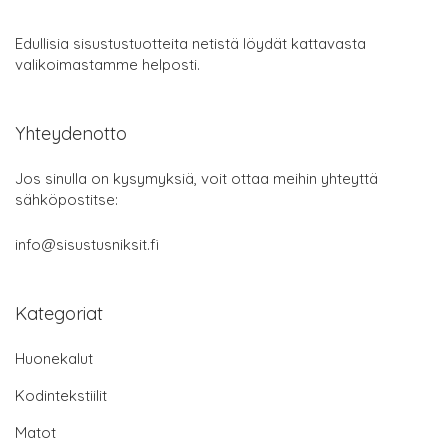
Edullisia sisustustuotteita netistä löydät kattavasta
valikoimastamme helposti.
Yhteydenotto
Jos sinulla on kysymyksiä, voit ottaa meihin yhteyttä
sähköpostitse:
info@sisustusniksit.fi
Kategoriat
Huonekalut
Kodintekstiilit
Matot