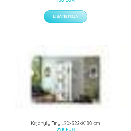
LISÄTIETOJA
Kirjahylly Tiny L90xS22xK180 cm
228 EUR