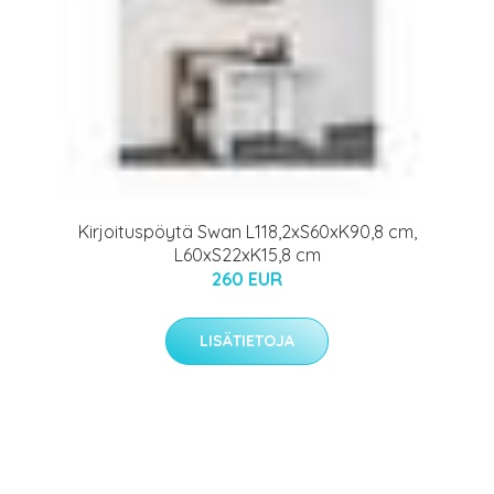
Kirjoituspöytä Swan L118,2xS60xK90,8 cm,
L60xS22xK15,8 cm
260 EUR
LISÄTIETOJA