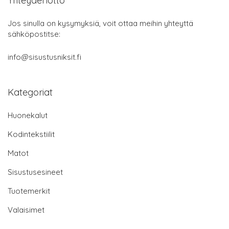
Yhteydenotto
Jos sinulla on kysymyksiä, voit ottaa meihin yhteyttä
sähköpostitse:
info@sisustusniksit.fi
Kategoriat
Huonekalut
Kodintekstiilit
Matot
Sisustusesineet
Tuotemerkit
Valaisimet