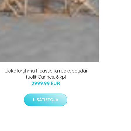
Ruokailuryhmä Picasso ja ruokapöydän
tuolit Cannes, 6 kpl
2999.99 EUR
LISÄTIETOJA