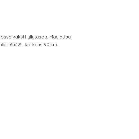
 jossa kaksi hyllytasoa. Maalattua
lia. 55x125, korkeus 90 cm.