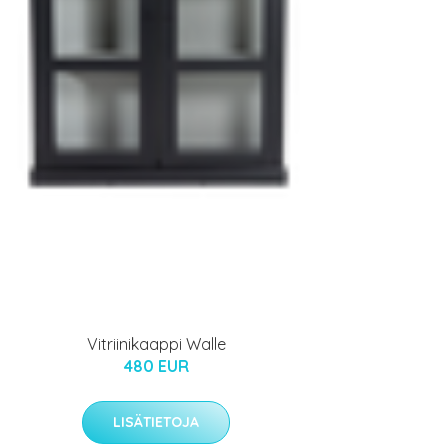
Vitriinikaappi Walle
480 EUR
LISÄTIETOJA