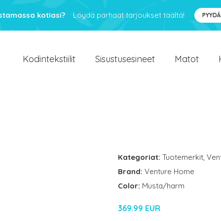
ustamassa kotiasi?
Löydä parhaat tarjoukset täältä!
PYYDÄ
Kodintekstiilit
Sisustusesineet
Matot
Kategoriat:
Tuotemerkit
,
Ven
Brand:
Venture Home
Color:
Musta/harm
369.99 EUR