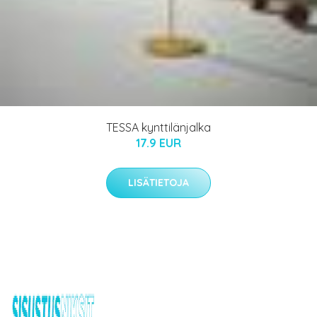
TESSA kynttilänjalka
17.9 EUR
LISÄTIETOJA