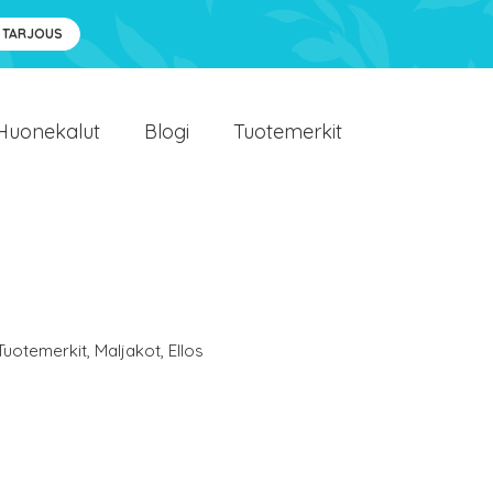
 TARJOUS
Huonekalut
Blogi
Tuotemerkit
Tuotemerkit
,
Maljakot
,
Ellos