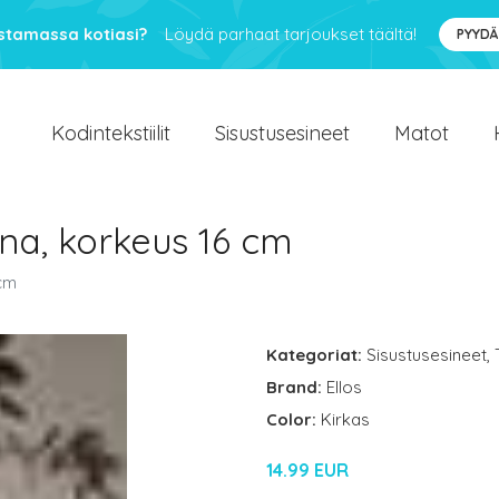
ustamassa kotiasi?
Löydä parhaat tarjoukset täältä!
PYYDÄ
Kodintekstiilit
Sisustusesineet
Matot
na, korkeus 16 cm
 cm
Kategoriat:
Sisustusesineet
,
Brand:
Ellos
Color:
Kirkas
14.99 EUR