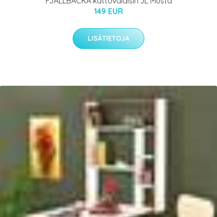
FJÄLLBACKA kattovalaisin 3L Musta
149 EUR
LISÄTIETOJA