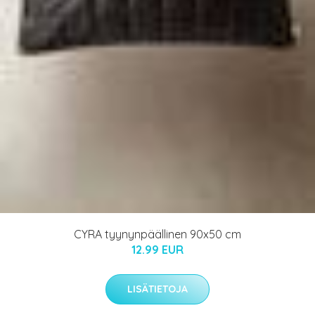
CYRA tyynynpäällinen 90x50 cm
12.99 EUR
LISÄTIETOJA