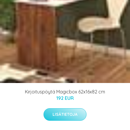
Kirjoituspöytä Magicbox 62x16x82 cm
192 EUR
LISÄTIETOJA