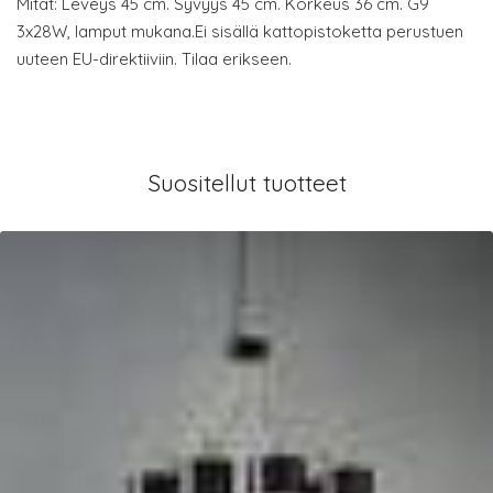
Mitat: Leveys 45 cm. Syvyys 45 cm. Korkeus 36 cm. G9
3x28W, lamput mukana.Ei sisällä kattopistoketta perustuen
uuteen EU-direktiiviin. Tilaa erikseen.
Suositellut tuotteet