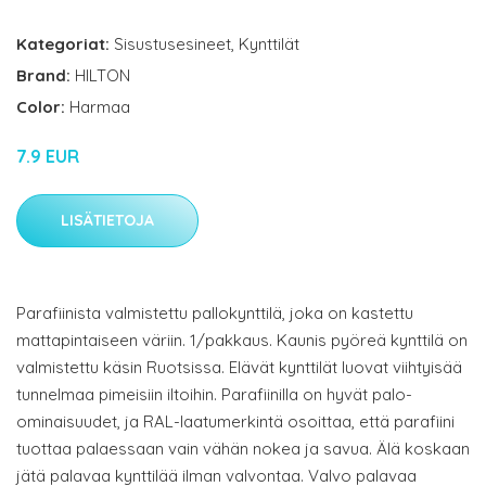
Kategoriat:
Sisustusesineet
,
Kynttilät
Brand:
HILTON
Color:
Harmaa
7.9 EUR
LISÄTIETOJA
Parafiinista valmistettu pallokynttilä, joka on kastettu
mattapintaiseen väriin. 1/pakkaus. Kaunis pyöreä kynttilä on
valmistettu käsin Ruotsissa. Elävät kynttilät luovat viihtyisää
tunnelmaa pimeisiin iltoihin. Parafiinilla on hyvät palo-
ominaisuudet, ja RAL-laatumerkintä osoittaa, että parafiini
tuottaa palaessaan vain vähän nokea ja savua. Älä koskaan
jätä palavaa kynttilää ilman valvontaa. Valvo palavaa