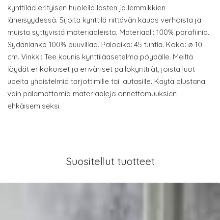
kynttilää erityisen huolella lasten ja lemmikkien
läheisyydessä. Sijoita kynttilä riittävän kauas verhoista ja
muista syttyvistä materiaaleista. Materiaali: 100% parafiinia.
Sydänlanka 100% puuvillaa. Paloaika: 45 tuntia. Koko: ø 10
cm. Vinkki: Tee kaunis kynttiläasetelma pöydälle. Meiltä
löydät erikokoiset ja eriväriset pallokynttilät, joista luot
upeita yhdistelmiä tarjottimille tai lautasille. Käytä alustana
vain palamattomia materiaaleja onnettomuuksien
ehkäisemiseksi.
Suositellut tuotteet