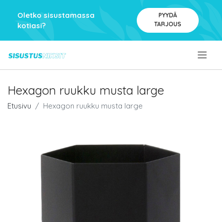
Oletko sisustamassa
PYYDÄ
TARJOUS
kotiasi?
.
Hexagon ruukku musta large
Etusivu
Hexagon ruukku musta large