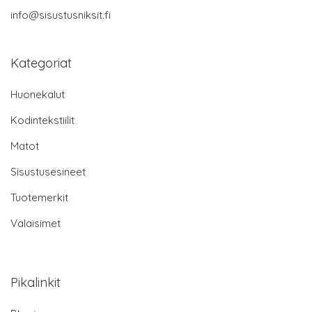
info@sisustusniksit.fi
Kategoriat
Huonekalut
Kodintekstiilit
Matot
Sisustusesineet
Tuotemerkit
Valaisimet
Pikalinkit