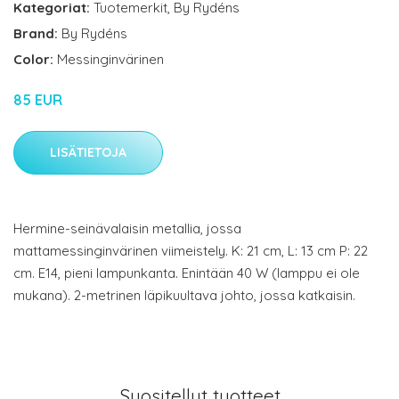
Kategoriat:
Tuotemerkit
,
By Rydéns
Brand:
By Rydéns
Color:
Messinginvärinen
85 EUR
LISÄTIETOJA
Hermine-seinävalaisin metallia, jossa
mattamessinginvärinen viimeistely. K: 21 cm, L: 13 cm P: 22
cm. E14, pieni lampunkanta. Enintään 40 W (lamppu ei ole
mukana). 2-metrinen läpikuultava johto, jossa katkaisin.
Suositellut tuotteet