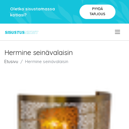
Oletko sisustamassa
PYYDÄ
TARJOUS
kotiasi?
.
Hermine seinävalaisin
Etusivu
Hermine seinävalaisin