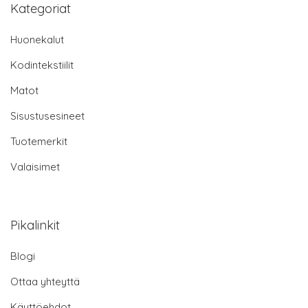
Kategoriat
Huonekalut
Kodintekstiilit
Matot
Sisustusesineet
Tuotemerkit
Valaisimet
Pikalinkit
Blogi
Ottaa yhteyttä
Käyttöehdot