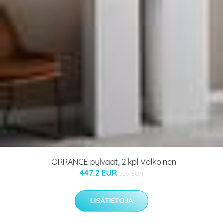
TORRANCE pylväät, 2 kpl Valkoinen
447.2 EUR
559 EUR
LISÄTIETOJA