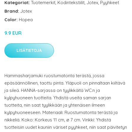
Kategoriat:
Tuotemerkit
,
Kodintekstiilit
,
Jotex
,
Pyyhkeet
Brand:
Jotex
Color:
Hopea
9.9 EUR
LISÄTIETOJA
Hammasharjamuki ruostumatonta terästä, jossa
epäsäännöllinen, taottu pinta. Yläpuoli on pinnaltaan kiiltävä
ja sileä. HANNA-sarjassa on tyylikkäitä WC:n ja
kylpyhuoneen tuotteita. Yhdistä useita saman sarjan
tuotteita, niin saat tyylikkään ja yhtenäisen ilmeen
kylpyhuoneeseen. Materiaali: Ruostumatonta terästä ja
nikkeliä. Koko: Korkeus 11 cm, ø 7 cm. Vinkki: Yhdistä
tuotteisiin uudet kauniin väriset pyyhkeet, niin saat päivitetyn