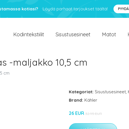
ustamassa kotiasi?
Löydä parhaat tarjoukset täältä!
PYYDÄ
Kodintekstiilit
Sisustusesineet
Matot
s -maljakko 10,5 cm
,5 cm
Kategoriat:
Sisustusesineet
,
Brand:
Kähler
26 EUR
32.95 EUR