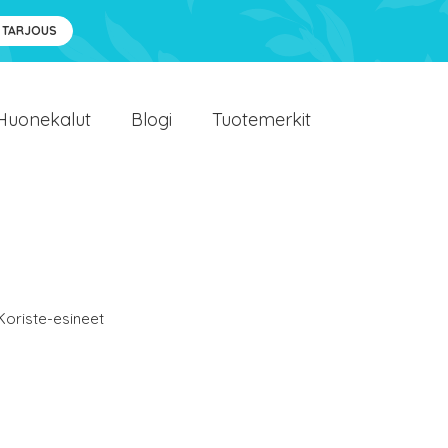
 TARJOUS
Huonekalut
Blogi
Tuotemerkit
Koriste-esineet