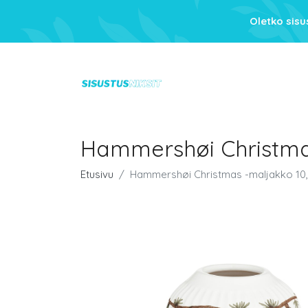
Oletko sis
Hammershøi Christma
Etusivu
Hammershøi Christmas -maljakko 10