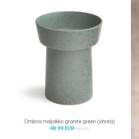
Ombria maljakko granite green (vihreä)
48.99 EUR
50 EUR