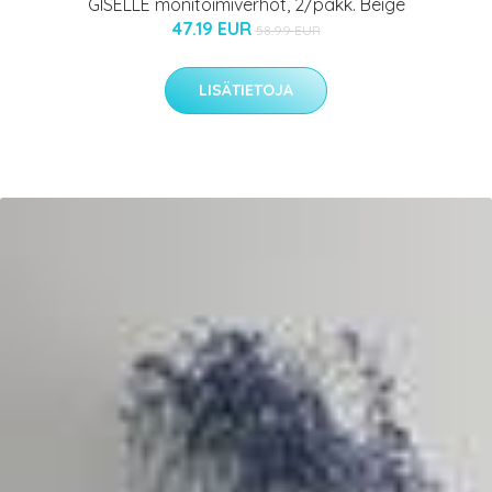
GISELLE monitoimiverhot, 2/pakk. Beige
47.19 EUR
58.99 EUR
LISÄTIETOJA