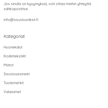
Jos sinulla on kysymyksiä, voit ottaa meihin yhteyttä
sähköpostitse:
info@sisustusniksit.fi
Kategoriat
Huonekalut
Kodintekstiilit
Matot
Sisustusesineet
Tuotemerkit
Valaisimet