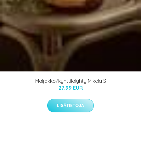
Maljakko/kynttilälyhty Mikela S
27.99 EUR
LISÄTIETOJA