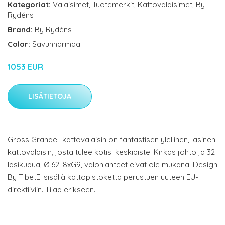
Kategoriat:
Valaisimet
,
Tuotemerkit
,
Kattovalaisimet
,
By
Rydéns
Brand:
By Rydéns
Color:
Savunharmaa
1053 EUR
LISÄTIETOJA
Gross Grande -kattovalaisin on fantastisen ylellinen, lasinen
kattovalaisin, josta tulee kotisi keskipiste. Kirkas johto ja 32
lasikupua, Ø 62. 8xG9, valonlähteet eivät ole mukana. Design
By TibetEi sisällä kattopistoketta perustuen uuteen EU-
direktiiviin. Tilaa erikseen.